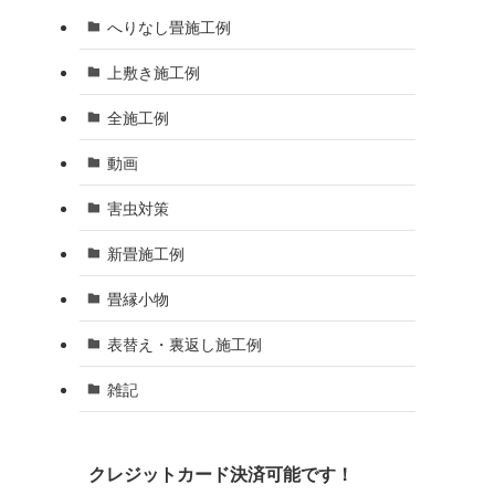
へりなし畳施工例
上敷き施工例
全施工例
動画
害虫対策
新畳施工例
畳縁小物
表替え・裏返し施工例
雑記
クレジットカード決済可能です！