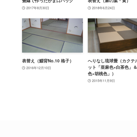
畳縁で作ったがま口バッグ
表替え（麻の葉・黄）
2017年8月30日
2018年6月24日
表替え（鯔背No.10 格子）
へりなし琉球畳（カクテ
ット「亜麻色×白茶色」
2016年12月10日
色×胡桃色」）
2015年11月9日