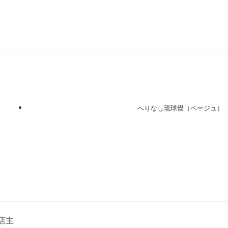
へりなし琉球畳（ベージュ）
店主