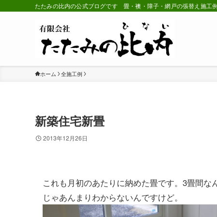
たたみの比内の公式ブログです 畳・襖・障子・網戸の張替え施工
ホーム
全施工例
新築住宅新畳
2013年12月26日
これも月初のあたりに納めた畳です。3畳間な
じゃあんまりわからないんですけど。