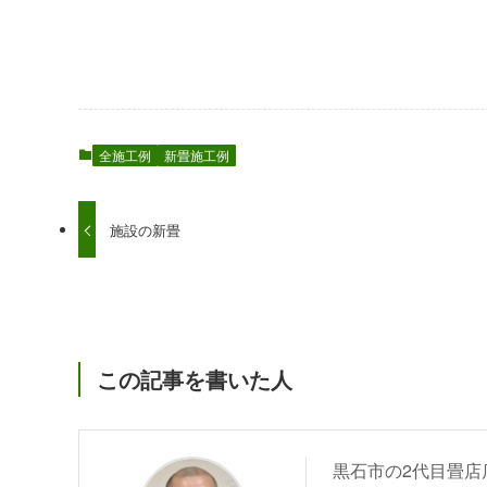
全施工例
新畳施工例
施設の新畳
この記事を書いた人
黒石市の2代目畳店