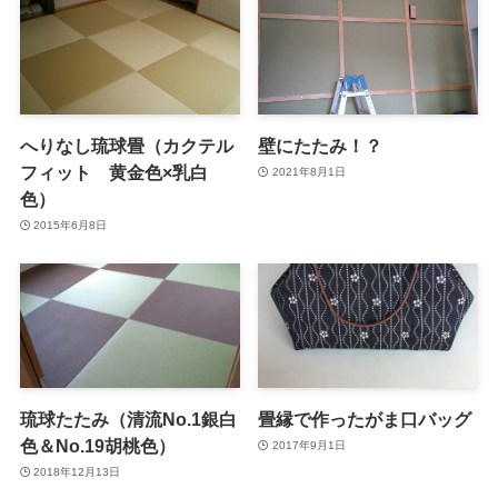
へりなし琉球畳（カクテル
壁にたたみ！？
フィット 黄金色×乳白
2021年8月1日
色）
2015年6月8日
琉球たたみ（清流No.1銀白
畳縁で作ったがま口バッグ
色＆No.19胡桃色）
2017年9月1日
2018年12月13日