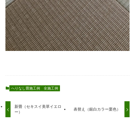
へりなし畳施工例
全施工例
新畳（セキスイ美草イエロ
表替え（銀白カラー栗色）
ー）