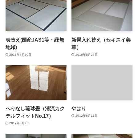
表替え(国産JAS1等・緑無
新畳入れ替え（セキスイ美
地縁)
草）
2018年4月30日
2016年5月28日
へりなし琉球畳（清流カク
やはり
テルフィットNo.17）
2012年6月11日
2017年6月2日