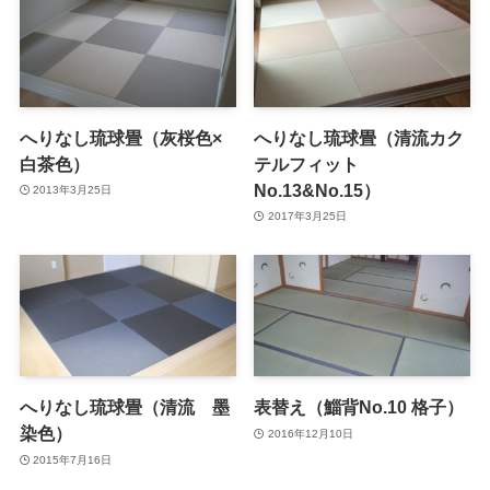
へりなし琉球畳（灰桜色×
へりなし琉球畳（清流カク
白茶色）
テルフィット
No.13&No.15）
2013年3月25日
2017年3月25日
へりなし琉球畳（清流 墨
表替え（鯔背No.10 格子）
染色）
2016年12月10日
2015年7月16日