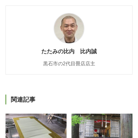
たたみの比内 比内誠
黒石市の2代目畳店店主
関連記事