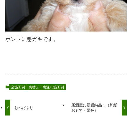
ホントに悪ガキです。
全施工例
表替え・裏返し施工例
居酒屋に新畳納品！（和紙
おべだふり
おもて・栗色）