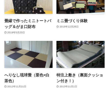
畳縁で作ったミニトートバ
ミニ畳づくり体験
ッグ＆がま口財布
2019年12月26日
2019年5月25日
へりなし琉球畳（栗色×白
特注上敷き（裏面クッショ
茶色）
ン付き！）
2012年11月21日
2013年11月1日