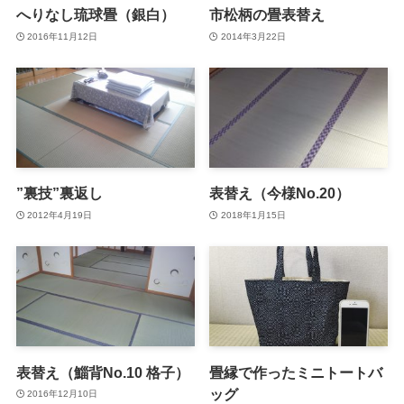
へりなし琉球畳（銀白）
市松柄の畳表替え
2016年11月12日
2014年3月22日
”裏技”裏返し
表替え（今様No.20）
2012年4月19日
2018年1月15日
表替え（鯔背No.10 格子）
畳縁で作ったミニトートバ
ッグ
2016年12月10日