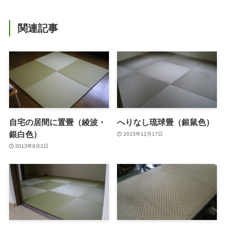
関連記事
自宅の居間に置畳（綾波・
へりなし琉球畳（銀鼠色）
銀白色）
2015年12月17日
2013年8月2日